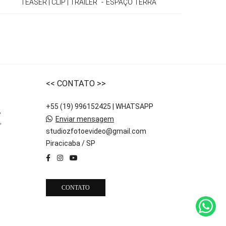
TEASER | CLIP | TRAILER
ESPAÇO TERRÁ
<< CONTATO >>
+55 (19) 996152425 | WHATSAPP
,
Enviar mensagem
,
studiozfotoevideo@gmail.com
Piracicaba / SP
CONTATO