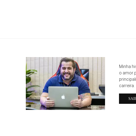
Minha hi
o amor p
principa
carreira.
SAI