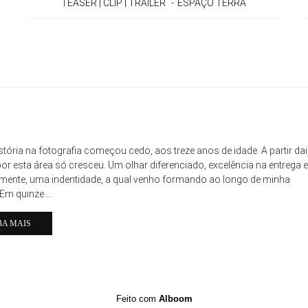
TEASER | CLIP | TRAILER
ESPAÇO TERRÁ
stória na fotografia começou cedo, aos treze anos de idade. A partir dai
or esta área só cresceu. Um olhar diferenciado, excelência na entrega e
lmente, uma indentidade, a qual venho formando ao longo de minha
 Em quinze ...
BA MAIS
Feito com
Alboom