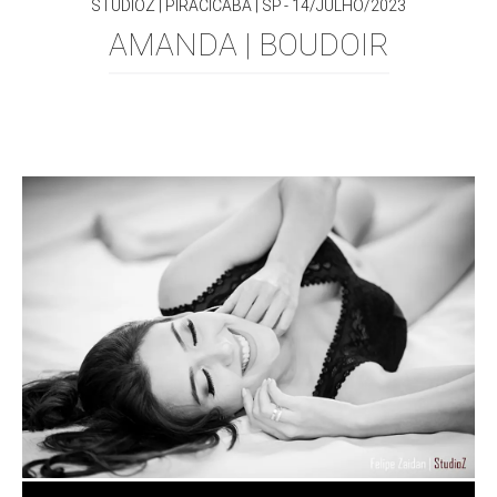
STUDIOZ | PIRACICABA | SP
14/JULHO/2023
AMANDA | BOUDOIR