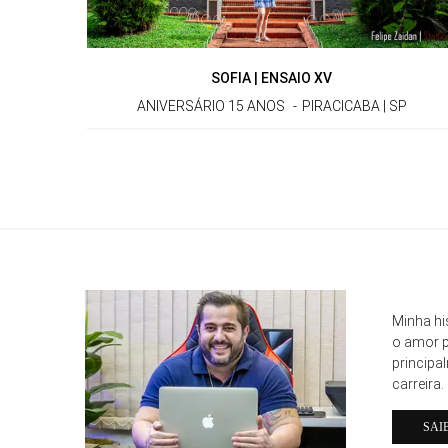
SOFIA | ENSAIO XV
ANIVERSÁRIO 15 ANOS
PIRACICABA | SP
Minha hi
o amor p
principa
carreira.
SAI